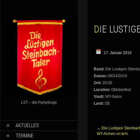
DIE LUSTI
17. Januar 2016
Band:
Die Lustigen Steinb
Datum:
09/24/2016
Zeit:
20:00
Location:
Oktoberfest
Stadt:
WT-Gaiss
LST – die Partydroge
Land:
DE
AKTUELLES
Beitragsnavigation
←
Die Lustigen Steinbach
WT-Aichen on te%
TERMINE