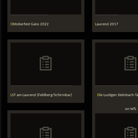
Oktoberfest Gaiss 2022
Laurenzi 2017
LST am Laurenzi (Feldberg/Schirmbar)
Die Lustigen Steinbach-Taler in Waldhaus
on te%